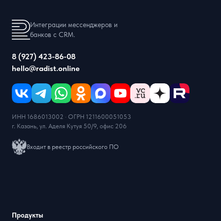
Интеграции мессенджеров и
банков с CRM.
8 (927) 423-86-08
hello@radist.online
ИНН 1686013002 · ОГРН 1211600051053
г. Казань, ул. Аделя Кутуя 50/9, офис 206
Входит в реестр российского ПО
Продукты