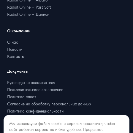
Radist.Online + Part Soft
Radist.Online + Далион
О компании
О нас
Новости
Контакты
Документы
Руководство пользователя
Пользовательское соглашение
Политика оплат
Согласие на обработку персональных данных
Политика конфиденциальности
Договор оферта
Мы используем файлы cookie и сервисы аналитики, чтобы
Партнёрская оферта
сайт работал корректно и был удобнее. Продолжая