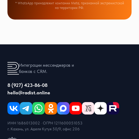
* WhatsApp принадлежит компании Meta, признанной экстремистской
на территории РФ.
Интеграции мессенджеров и
банков с CRM.
8 (927) 423-86-08
hello@radist.online
ИНН 1686013002 · ОГРН 1211600051053
г. Казань, ул. Аделя Кутуя 50/9, офис 206