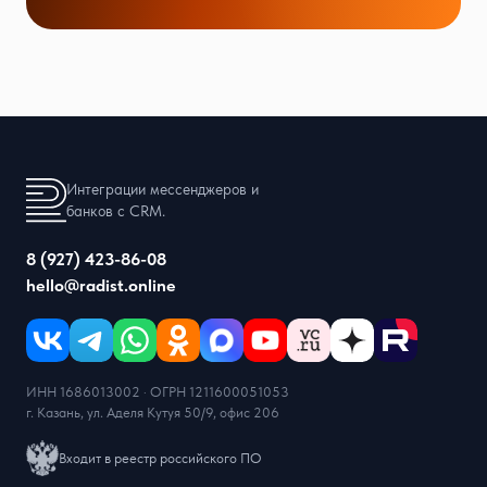
Интеграции мессенджеров и
банков с CRM.
8 (927) 423-86-08
hello@radist.online
ИНН 1686013002 · ОГРН 1211600051053
г. Казань, ул. Аделя Кутуя 50/9, офис 206
Входит в реестр российского ПО