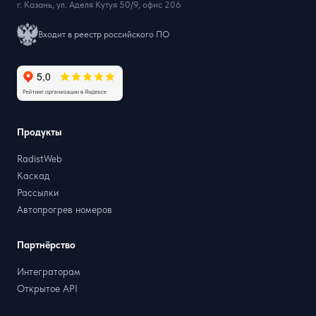
г. Казань, ул. Аделя Кутуя 50/9, офис 206
Входит в реестр российского ПО
Продукты
RadistWeb
Каскад
Рассылки
Автопрогрев номеров
Партнёрство
Интеграторам
Открытое API