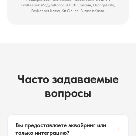
PayKeeper: МодульКасса, АТОЛ Онлайн, OrangeData,
PayKeeper Kassa, Kit Online, BusinessKassa.
Часто задаваемые
вопросы
Вы предоставляете эквайринг или
+
только интеграцию?