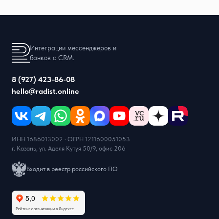
Интеграции мессенджеров и
банков с CRM.
8 (927) 423-86-08
hello@radist.online
ИНН 1686013002 · ОГРН 1211600051053
г. Казань, ул. Аделя Кутуя 50/9, офис 206
Входит в реестр российского ПО