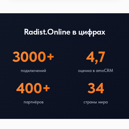
Radist.Online в цифрах
3000+
4,7
подключений
оценка в amoCRM
400+
34
партнёров
страны мира