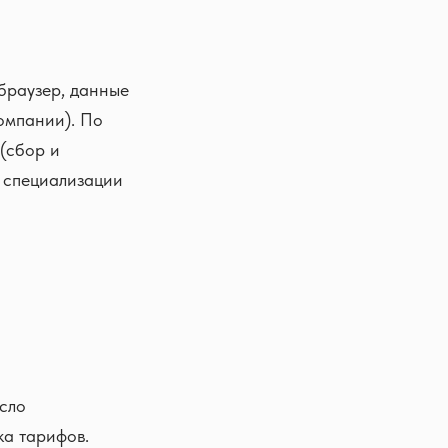
браузер, данные
омпании). По
(сбор и
о специализации
сло
ка тарифов.