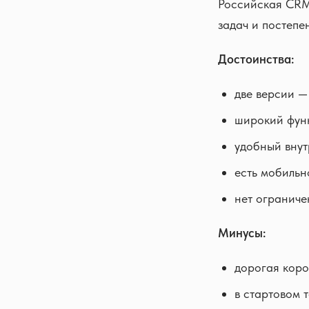
Российская CRM,
задач и постепе
Достоинства:
две версии —
широкий функ
удобный внут
есть мобильн
нет ограниче
Минусы:
дорогая коро
в стартовом 