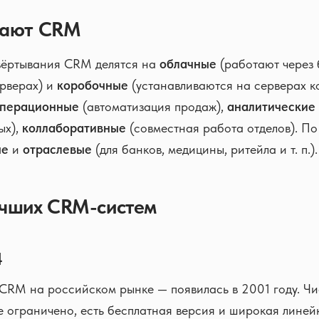
вают CRM
вёртывания CRM делятся на
облачные
(работают через 
ерверах) и
коробочные
(устанавливаются на серверах к
перационные
(автоматизация продаж),
аналитические
ых),
коллаборативные
(совместная работа отделов). П
ые
и
отраслевые
(для банков, медицины, ритейла и т. п.).
чших CRM-систем
4
CRM на российском рынке — появилась в 2001 году. Чи
е ограничено, есть бесплатная версия и широкая линей