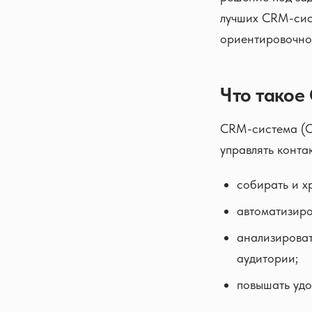
лучших CRM-сис
ориентировочно
Что такое
CRM-система (C
управлять конта
собирать и х
автоматизиро
анализироват
аудитории;
повышать удо