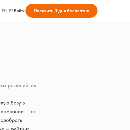
Получить 3 дня бесплатно
Войти
·
EN
·
ES
ных решений, их
кую базу в
х компаний — от
подобрать
же — рейтинг