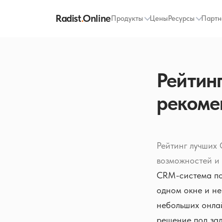
Radist
.
Online
Продукты
Цены
Ресурсы
Партн
Рейтин
рекоме
Рейтинг лучших
возможностей и 
CRM-система пом
одном окне и не
небольших онлай
решение под зад