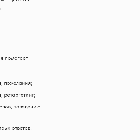
и
ая помогает
я, пожелания;
, ретаргетинг;
алов, поведению
рых ответов.