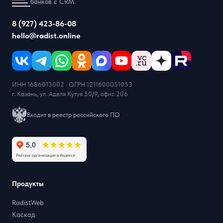
банков с CRM.
8 (927) 423-86-08
hello@radist.online
ИНН 1686013002 · ОГРН 1211600051053
г. Казань, ул. Аделя Кутуя 50/9, офис 206
Входит в реестр российского ПО
Продукты
RadistWeb
Каскад