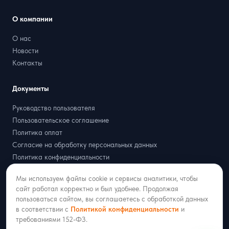
О компании
О нас
Новости
Контакты
Документы
Руководство пользователя
Пользовательское соглашение
Политика оплат
Согласие на обработку персональных данных
Политика конфиденциальности
Договор оферта
Мы используем файлы cookie и сервисы аналитики, чтобы
Партнёрская оферта
сайт работал корректно и был удобнее. Продолжая
пользоваться сайтом, вы соглашаетесь с обработкой данных
в соответствии с
Политикой конфиденциальности
и
требованиями 152-ФЗ.
2018–2026 ООО «РАДИСТ ОНЛАЙН»