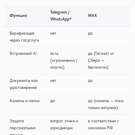
Telegram /
Функция
MAX
WhatsApp*
Верификация
нет
да
через госуслуги
Встроенный AI
есть
да (Гигачат от
(ограниченно /
Сбера —
платно)
бесплатно)
Документы как
нет
да
удостоверение
Каналы и папки
да
да (каналы — пока
только витрина)
Защита
вопрос этики и
в соответствии с
персональных
юрисдикции
законами РФ
данных