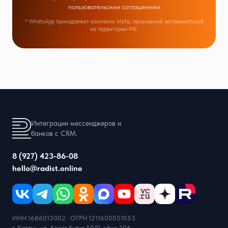
пользовательским соглашением
* WhatsApp принадлежит компании Meta, признанной экстремистской
на территории РФ.
Интеграции мессенджеров и
банков с CRM.
8 (927) 423-86-08
hello@radist.online
ИНН 1686013002 · ОГРН 1211600051053
г. Казань, ул. Аделя Кутуя 50/9, офис 206