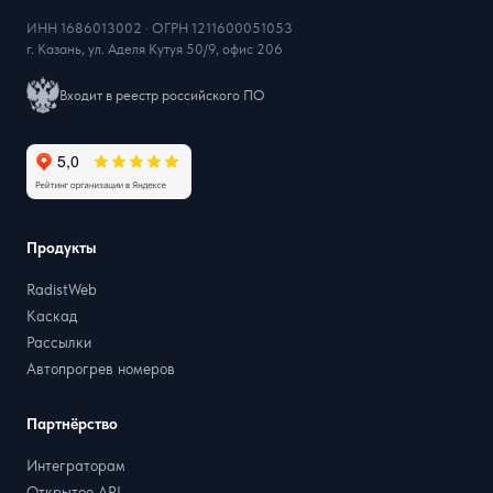
ИНН 1686013002 · ОГРН 1211600051053
г. Казань, ул. Аделя Кутуя 50/9, офис 206
Входит в реестр российского ПО
Продукты
RadistWeb
Каскад
Рассылки
Автопрогрев номеров
Партнёрство
Интеграторам
Открытое API