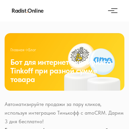
Radist
.
Online
Главная
→
Блог
Бот для интернет-эквайринга
Tinkoff при разной сумме
товара
Автоматизируйте продажи за пару кликов,
используя интеграцию Тинькофф с amoCRM. Дарим
3 дня бесплатно!