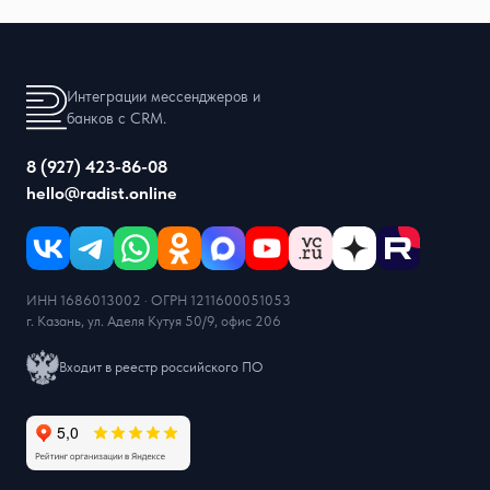
Интеграции мессенджеров и
банков с CRM.
8 (927) 423-86-08
hello@radist.online
ИНН 1686013002 · ОГРН 1211600051053
г. Казань, ул. Аделя Кутуя 50/9, офис 206
Входит в реестр российского ПО