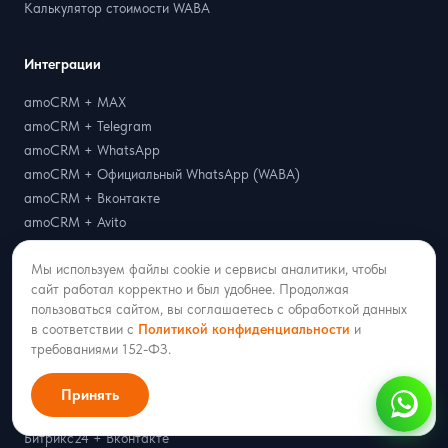
Калькулятор стоимости WABA
Интеграции
amoCRM + MAX
amoCRM + Telegram
amoCRM + WhatsApp
amoCRM + Официальный WhatsApp (WABA)
amoCRM + Вконтакте
amoCRM + Avito
amoCRM + Одноклассники
Мы используем файлы cookie и сервисы аналитики, чтобы
amoCRM + bePaid
сайт работал корректно и был удобнее. Продолжая
amoCRM + PayKeeper
пользоваться сайтом, вы соглашаетесь с обработкой данных
amoCRM + ЮKassa
в соответствии с
Политикой конфиденциальности
и
Битрикс24 + MAX
требованиями 152-ФЗ.
Битрикс24 + Telegram
Битрикс24 + WhatsApp
Принять
Битрикс24 + Официальный WhatsApp (WABA)
Битрикс24 + Вконтакте