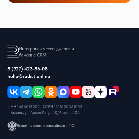
Интеграции мессенджеров и
банков с CRM.
8 (927) 423-86-08
hello@radist.online
ИНН 1686013002 · ОГРН 1211600051053
г. Казань, ул. Аделя Кутуя 50/9, офис 206
Входит в реестр российского ПО