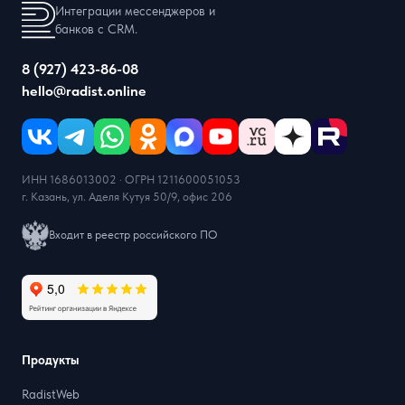
Интеграции мессенджеров и
банков с CRM.
8 (927) 423-86-08
hello@radist.online
ИНН 1686013002 · ОГРН 1211600051053
г. Казань, ул. Аделя Кутуя 50/9, офис 206
Входит в реестр российского ПО
Продукты
RadistWeb