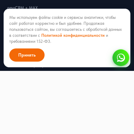
amoCRM + MAX
amoCRM + Telegram
Мы используем файлы cookie и сервисы аналитики, чтобы
amoCRM + WhatsApp
сайт работал корректно и был удобнее. Продолжая
пользоваться сайтом, вы соглашаетесь с обработкой данных
amoCRM + Официальный WhatsApp (WABA)
в соответствии с
Политикой конфиденциальности
и
amoCRM + Вконтакте
требованиями 152-ФЗ.
amoCRM + Avito
amoCRM + Одноклассники
Принять
amoCRM + bePaid
amoCRM + PayKeeper
amoCRM + ЮKassa
Битрикс24 + MAX
Битрикс24 + Telegram
Битрикс24 + WhatsApp
Битрикс24 + Официальный WhatsApp (WABA)
Битрикс24 + Вконтакте
Битрикс24 + Avito
Radist.Online + Albato
Radist.Online + Part Soft