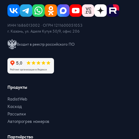
ИНН 1686013002 · ОГРН 1211600051053
г. Казань, ул. Аделя Кутуя 50/9, офис 206
Входит в реестр российского ПО
Продукты
RadistWeb
Каскад
Рассылки
Автопрогрев номеров
Партнёрство