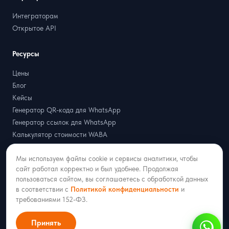
Интеграторам
Открытое API
Ресурсы
Цены
Блог
Кейсы
Генератор QR-кода для WhatsApp
Генератор ссылок для WhatsApp
Калькулятор стоимости WABA
Мы используем файлы cookie и сервисы аналитики, чтобы
Интеграции
сайт работал корректно и был удобнее. Продолжая
пользоваться сайтом, вы соглашаетесь с обработкой данных
amoCRM + MAX
в соответствии с
Политикой конфиденциальности
и
amoCRM + Telegram
требованиями 152-ФЗ.
amoCRM + WhatsApp
amoCRM + Официальный WhatsApp (WABA)
Принять