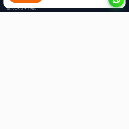
amoCRM + Вконтакте
amoCRM + Avito
amoCRM + Одноклассники
amoCRM + bePaid
amoCRM + PayKeeper
amoCRM + ЮKassa
Битрикс24 + MAX
Битрикс24 + Telegram
Битрикс24 + WhatsApp
Битрикс24 + Официальный WhatsApp (WABA)
Битрикс24 + Вконтакте
Битрикс24 + Avito
Radist.Online + Albato
Radist.Online + Part Soft
Radist.Online + Далион
О компании
О нас