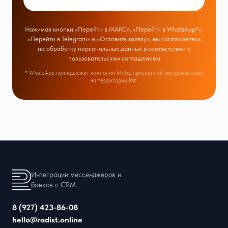
Нажимая кнопки «Перейти в МАКС», «Перейти в WhatsApp*»,
«Перейти в Telegram» и «Оставить заявку», вы соглашаетесь
на обработку персональных данных в соответствии с
пользовательским соглашением
* WhatsApp принадлежит компании Meta, признанной экстремистской
на территории РФ.
Интеграции мессенджеров и
банков с CRM.
8 (927) 423-86-08
hello@radist.online