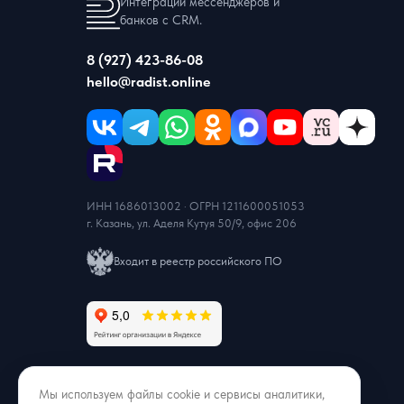
Интеграции мессенджеров и
банков с CRM.
8 (927) 423-86-08
hello@radist.online
ИНН 1686013002 · ОГРН 1211600051053
г. Казань, ул. Аделя Кутуя 50/9, офис 206
Входит в реестр российского ПО
Мы используем файлы cookie и сервисы аналитики,