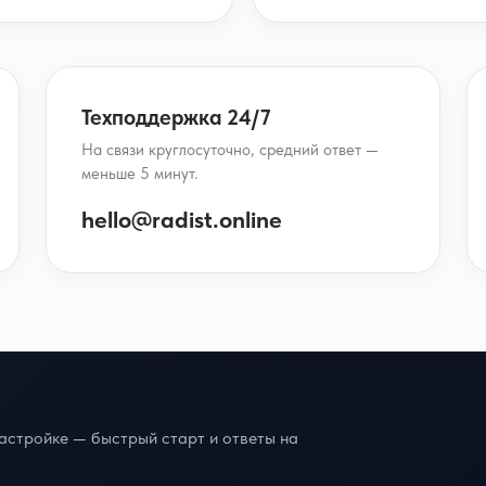
Техподдержка 24/7
На связи круглосуточно, средний ответ —
меньше 5 минут.
hello@radist.online
астройке — быстрый старт и ответы на