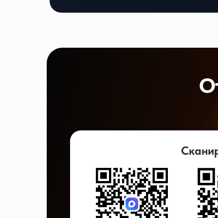
О
Скани