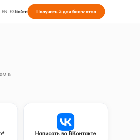
Получить 3 дня бесплатно
Войти
·
EN
·
ES
ем в
p*
Написать во ВКонтакте