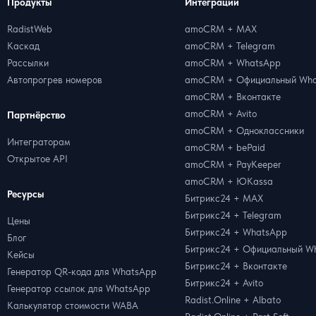
Продукты
Интеграции
RadistWeb
amoCRM + MAX
Каскад
amoCRM + Telegram
Рассылки
amoCRM + WhatsApp
Автопрогрев номеров
amoCRM + Официальный Wha
amoCRM + Вконтакте
amoCRM + Avito
Партнёрство
amoCRM + Одноклассники
Интеграторам
amoCRM + bePaid
Открытое API
amoCRM + PayKeeper
amoCRM + ЮKassa
Ресурсы
Битрикс24 + MAX
Битрикс24 + Telegram
Цены
Битрикс24 + WhatsApp
Блог
Битрикс24 + Официальный W
Кейсы
Битрикс24 + Вконтакте
Генератор QR-кода для WhatsApp
Битрикс24 + Avito
Генератор ссылок для WhatsApp
Radist.Online + Albato
Калькулятор стоимости WABA