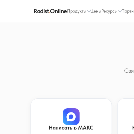
Radist
.
Online
Продукты
Цены
Ресурсы
Партн
Свя
Написать в МАКС