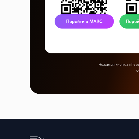
Перейти в МАКС
Перей
Нажимая кнопки «Перей
о