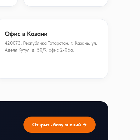
Офис в Казани
420073, Республика Татарстан, г. Казань, ул.
Аделя Кутуя, д. 50/9, офис 2-06а.
Открыть базу знаний →